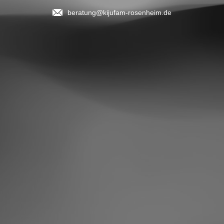
beratung@kijufam-rosenheim.de